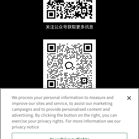
关注公众号获取更多讯息
微信咨询
We process your personal information to measure and
improve our sites and service, to assist our marketing
campaigns and to provide personalised content and
advertising. By clicking the button on the right, you can
exercise your privacy rights. For more information see our
privacy notice