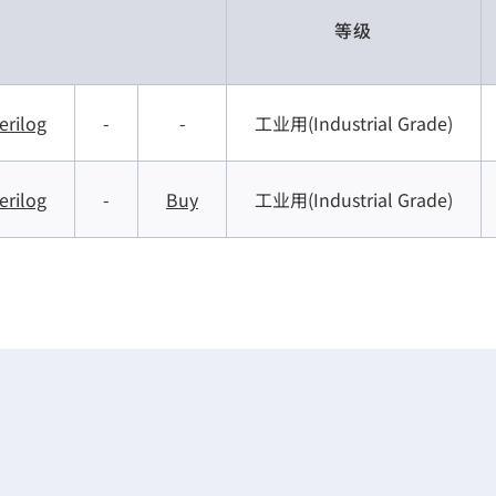
等级
erilog
-
-
工业用(Industrial Grade)
erilog
-
Buy
工业用(Industrial Grade)