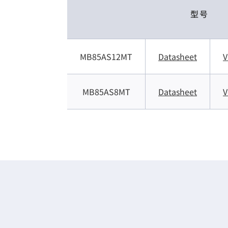
型号
MB85AS12MT
Datasheet
V
MB85AS8MT
Datasheet
V