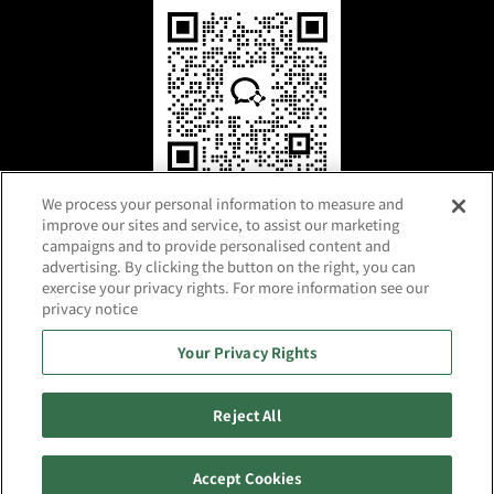
微信咨询
We process your personal information to measure and
improve our sites and service, to assist our marketing
campaigns and to provide personalised content and
advertising. By clicking the button on the right, you can
exercise your privacy rights. For more information see our
privacy notice
Your Privacy Rights
沪ICP备2025127375号-1
利用条款
个人信息保护政策
网站地图
Reject All
Copyright 2024 RAMXEED LIMITED
Accept Cookies