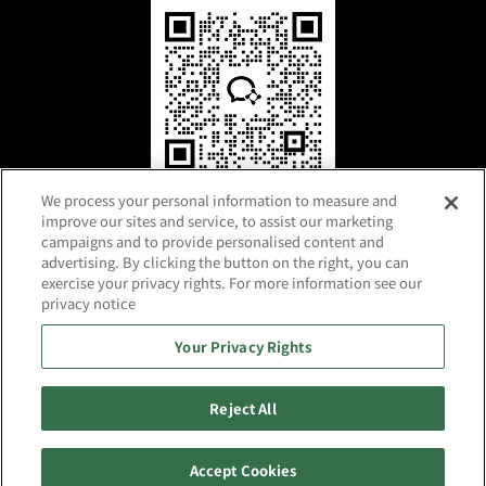
微信咨询
We process your personal information to measure and
improve our sites and service, to assist our marketing
campaigns and to provide personalised content and
advertising. By clicking the button on the right, you can
exercise your privacy rights. For more information see our
privacy notice
Your Privacy Rights
沪ICP备2025127375号-1
利用条款
个人信息保护政策
网站地图
Reject All
Copyright 2024 RAMXEED LIMITED
Accept Cookies