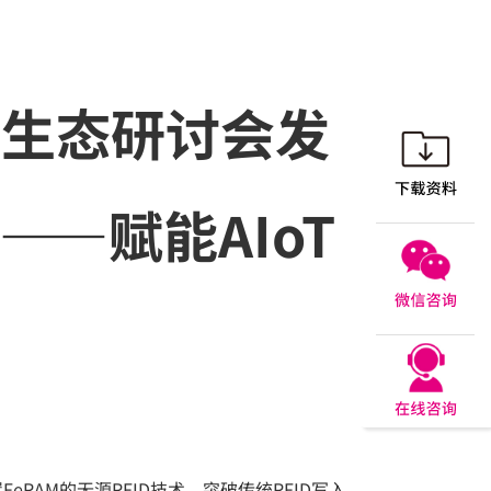
FID生态研讨会发
D——赋能AIoT
置FeRAM的无源RFID技术，突破传统RFID写入