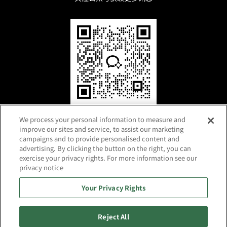
微信咨询
We process your personal information to measure and
improve our sites and service, to assist our marketing
campaigns and to provide personalised content and
advertising. By clicking the button on the right, you can
exercise your privacy rights. For more information see our
privacy notice
Your Privacy Rights
沪ICP备2025127375号-1
利用条款
个人信息保护政策
网站地图
Reject All
Copyright 2024 RAMXEED LIMITED